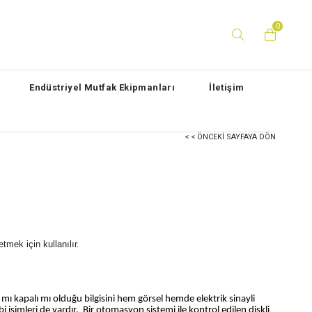
0
Endüstriyel Mutfak Ekipmanları
İletişim
< < ÖNCEKI SAYFAYA DÖN
mek için kullanılır.
mı kapalı mı olduğu bilgisini hem görsel hemde elektrik sinayli
 isimleri de vardır. Bir otomasyon sistemi ile kontrol edilen diskli