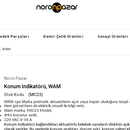
edek Parçaları
Demir Çelik Ürünleri
Sanayi Ürünleri
Ü, WAM
Nöron Pazar
Konum Indikatörü, WAM
(MIC23)
WAM spa Marka pnömatik aktuatörlerin açık veya kapalı oluduğunu tespit et
Hem görsel hem de elektrik sinyali ile bilgi verir,
Wam marka, MIC23 Model,
IP65 koruma sınıfı,
220 VAC 0-16 A
Konum indkatörü bağlandıkları aktuatörlü kelebek vanaların diskinin açık 
olarak verirler. Bu nedenle konum anahtarı, durum svici, konum şalteri gibi