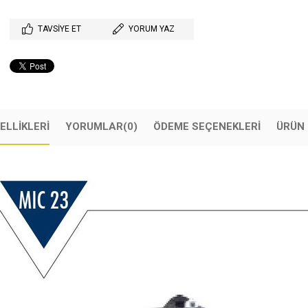
TAVSIYE ET
YORUM YAZ
ELLIKLERI
YORUMLAR
(0)
ÖDEME SEÇENEKLERI
ÜRÜN 