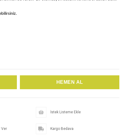
ilirsiniz.
İstek Listeme Ekle
 Ver
Kargo Bedava