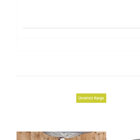
rgo
Ücretsiz Kargo