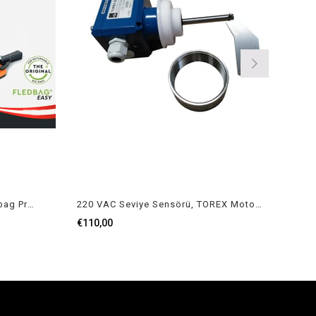
Big Bag Patlatma Aparatı, Fledbag Profi
220 VAC Seviye Sensörü, TOREX Motorlu Silo Seviye Sensörü TOREX ILTCO 220 VAC
€110,00