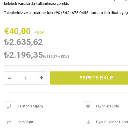
kelebek vanalarda kullanılması gerekir.
Talepleriniz ve sorularınız için +90 (542) 676 0456 numara ile irtibata geçeb
€40,00
+ KDV
₺2.635,62
₺2.196,35
(₺439,27 + KDV)
Telefonla Sipariş
Favorilere Ekle
Karşılaştır
Fiyat Düşünce Haber